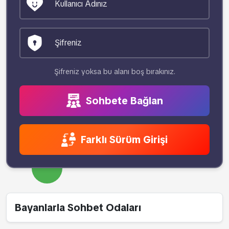
Şifreniz yoksa bu alanı boş bırakınız.
Sohbete Bağlan
Farklı Sürüm Girişi
Bayanlarla Sohbet Odaları