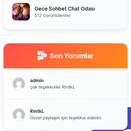
Gece Sohbet Chat Odası
512 Görüntülenme
Son Yorumlar
admin
çok teşekkürler RmtkL
RmtkL
Güzel paylaşım için teşekkür ederim.