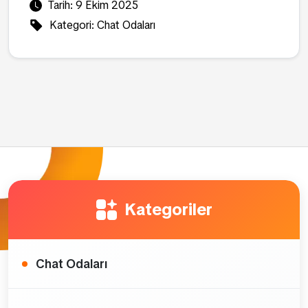
Tarih:
9 Ekim 2025
Kategori:
Chat Odaları
Kategoriler
Chat Odaları