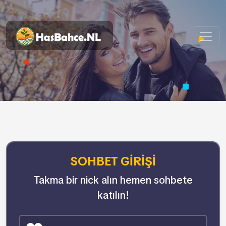
SOHBET GIRIŞI
Takma bir nick alın hemen sohbete
katılın!