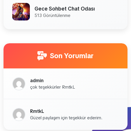
Gece Sohbet Chat Odası
513 Görüntülenme
Son Yorumlar
admin
çok teşekkürler RmtkL
RmtkL
Güzel paylaşım için teşekkür ederim.