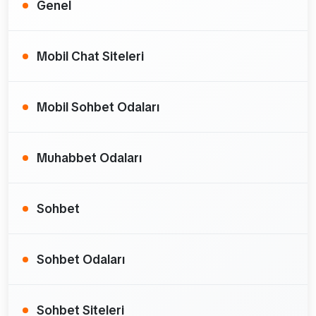
Genel
Mobil Chat Siteleri
Mobil Sohbet Odaları
Muhabbet Odaları
Sohbet
Sohbet Odaları
Sohbet Siteleri