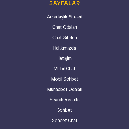
SAYFALAR
Arkadaşlık Siteleri
Chat Odaları
Chat Siteleri
Hakkımızda
İletişim
Mobil Chat
Mobil Sohbet
Muhabbet Odaları
Search Results
Sohbet
Sohbet Chat