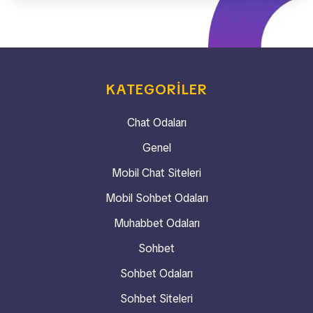
KATEGORILER
Chat Odaları
Genel
Mobil Chat Siteleri
Mobil Sohbet Odaları
Muhabbet Odaları
Sohbet
Sohbet Odaları
Sohbet Siteleri