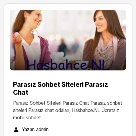
Parasız Sohbet Siteleri Parasız
Chat
Parasız Sohbet Siteleri Parasız Chat Parasız sohbet
siteleri Parasız chat odaları, Hasbahce.NL Ücretsiz
mobil sohbet...
Yazar:
admin