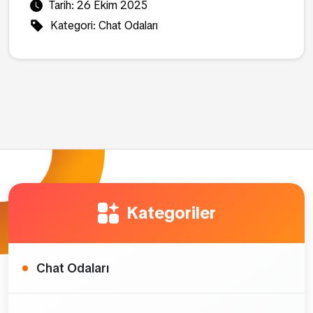
Tarih:
26 Ekim 2025
Kategori:
Chat Odaları
Kategoriler
Chat Odaları