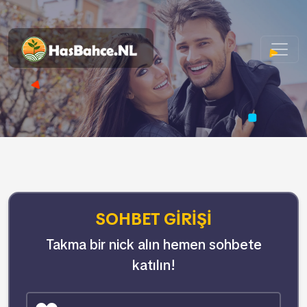
SOHBET GIRIŞI
Takma bir nick alın hemen sohbete
katılın!