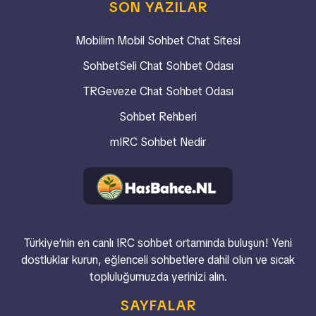
SON YAZILAR
Mobilim Mobil Sohbet Chat Sitesi
SohbetSeli Chat Sohbet Odası
TRGeveze Chat Sohbet Odası
Sohbet Rehberi
mIRC Sohbet Nedir
Türkiye’nin en canlı IRC sohbet ortamında buluşun! Yeni
dostluklar kurun, eğlenceli sohbetlere dahil olun ve sıcak
topluluğumuzda yerinizi alın.
SAYFALAR