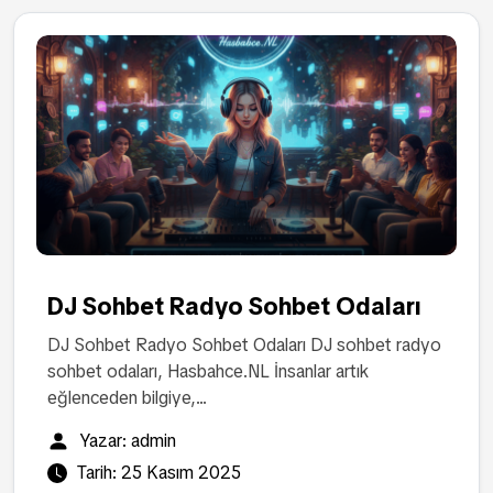
DJ Sohbet Radyo Sohbet Odaları
DJ Sohbet Radyo Sohbet Odaları DJ sohbet radyo
sohbet odaları, Hasbahce.NL İnsanlar artık
eğlenceden bilgiye,...
Yazar:
admin
Tarih:
25 Kasım 2025