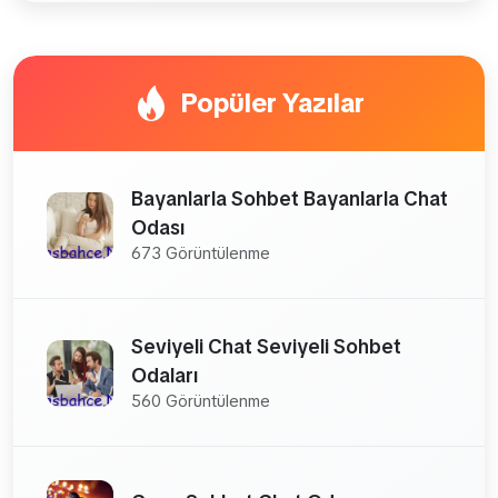
Popüler Yazılar
Bayanlarla Sohbet Bayanlarla Chat
Odası
673 Görüntülenme
Seviyeli Chat Seviyeli Sohbet
Odaları
560 Görüntülenme