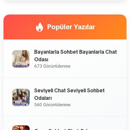
Popüler Yazılar
Bayanlarla Sohbet Bayanlarla Chat
Odası
673 Görüntülenme
Seviyeli Chat Seviyeli Sohbet
Odaları
560 Görüntülenme