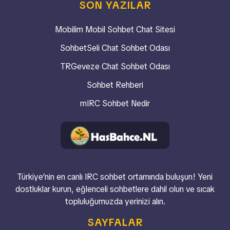
SON YAZILAR
Mobilim Mobil Sohbet Chat Sitesi
SohbetSeli Chat Sohbet Odası
TRGeveze Chat Sohbet Odası
Sohbet Rehberi
mIRC Sohbet Nedir
Türkiye’nin en canlı IRC sohbet ortamında buluşun! Yeni
dostluklar kurun, eğlenceli sohbetlere dahil olun ve sıcak
topluluğumuzda yerinizi alın.
SAYFALAR