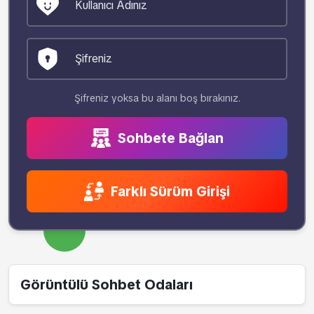
Şifreniz yoksa bu alanı boş bırakınız.
Sohbete Bağlan
Farklı Sürüm Girişi
Görüntülü Sohbet Odaları