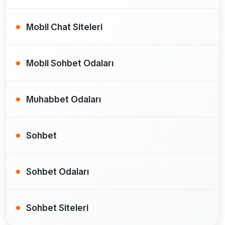
Mobil Chat Siteleri
Mobil Sohbet Odaları
Muhabbet Odaları
Sohbet
Sohbet Odaları
Sohbet Siteleri