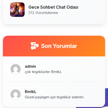
Gece Sohbet Chat Odası
512 Görüntülenme
Son Yorumlar
admin
çok teşekkürler RmtkL
RmtkL
Güzel paylaşım için teşekkür ederim.