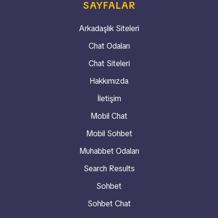
SAYFALAR
Arkadaşlık Siteleri
Chat Odaları
Chat Siteleri
Hakkımızda
İletişim
Mobil Chat
Mobil Sohbet
Muhabbet Odaları
Search Results
Sohbet
Sohbet Chat