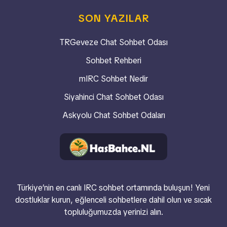
SON YAZILAR
TRGeveze Chat Sohbet Odası
Sohbet Rehberi
mIRC Sohbet Nedir
Siyahinci Chat Sohbet Odası
Askyolu Chat Sohbet Odaları
Türkiye’nin en canlı IRC sohbet ortamında buluşun! Yeni
dostluklar kurun, eğlenceli sohbetlere dahil olun ve sıcak
topluluğumuzda yerinizi alın.