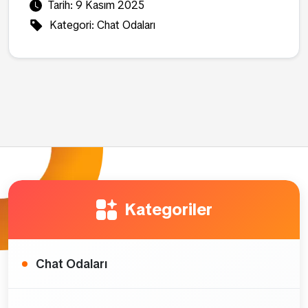
Tarih:
9 Kasım 2025
Kategori:
Chat Odaları
Kategoriler
Chat Odaları