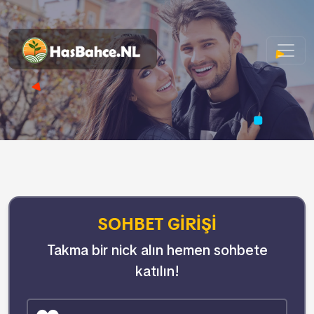
SOHBET GIRIŞI
Takma bir nick alın hemen sohbete
katılın!