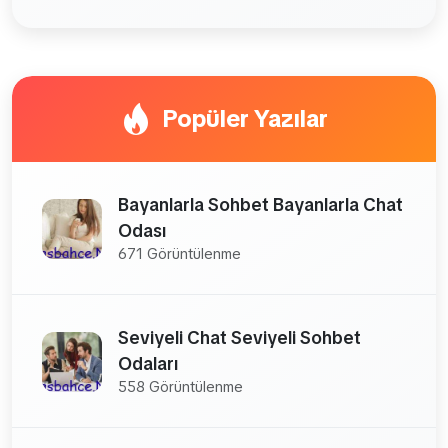
Popüler Yazılar
Bayanlarla Sohbet Bayanlarla Chat
Odası
671 Görüntülenme
Seviyeli Chat Seviyeli Sohbet
Odaları
558 Görüntülenme