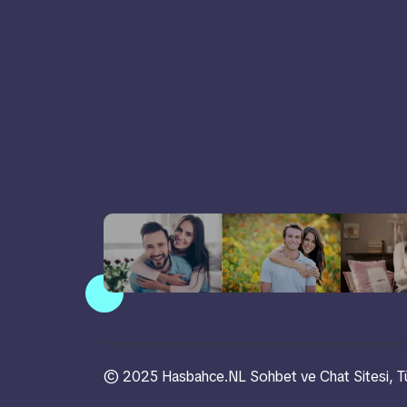
© 2025 Hasbahce.NL Sohbet ve Chat Sitesi, Tüm 