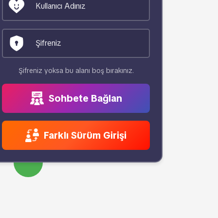
Şifreniz yoksa bu alanı boş bırakınız.
Sohbete Bağlan
Farklı Sürüm Girişi