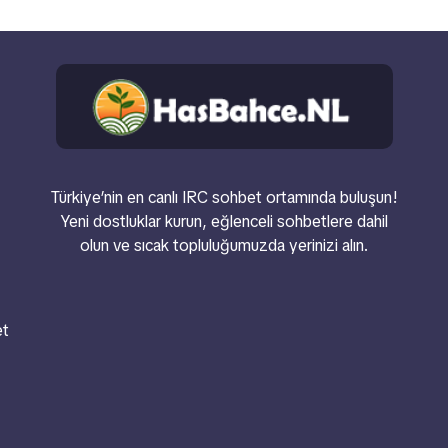
Türkiye’nin en canlı IRC sohbet ortamında buluşun!
Yeni dostluklar kurun, eğlenceli sohbetlere dahil
olun ve sıcak topluluğumuzda yerinizi alın.
et