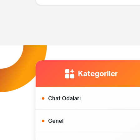
Kategoriler
Chat Odaları
Genel