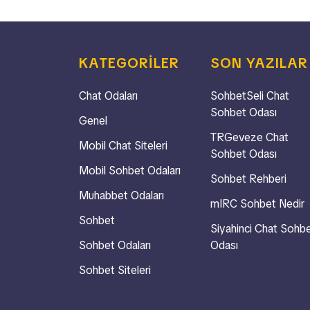
KATEGORILER
SON YAZILAR
Chat Odaları
SohbetSeli Chat
Sohbet Odası
Genel
TRGeveze Chat
Mobil Chat Siteleri
Sohbet Odası
Mobil Sohbet Odaları
Sohbet Rehberi
Muhabbet Odaları
mIRC Sohbet Nedir
Sohbet
Siyahinci Chat Sohb
Sohbet Odaları
Odası
Sohbet Siteleri