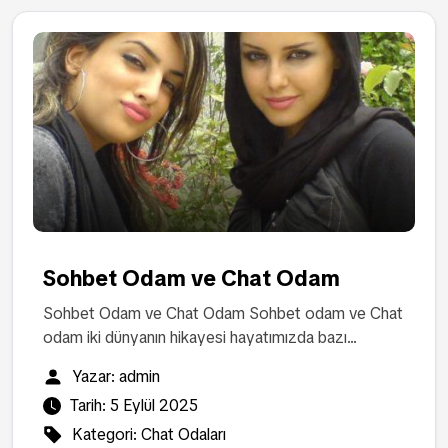
Sohbet Odam ve Chat Odam
Sohbet Odam ve Chat Odam Sohbet odam ve Chat
odam iki dünyanın hikayesi hayatımızda bazı...
Yazar:
admin
Tarih:
5 Eylül 2025
Kategori:
Chat Odaları