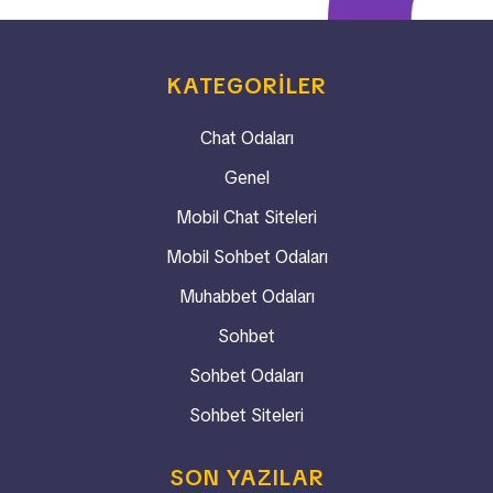
KATEGORILER
Chat Odaları
Genel
Mobil Chat Siteleri
Mobil Sohbet Odaları
Muhabbet Odaları
Sohbet
Sohbet Odaları
Sohbet Siteleri
SON YAZILAR