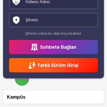
Şifreniz yoksa bu alanı boş bırakınız.
Sohbete Bağlan
Farklı Sürüm Girişi
Kampüs