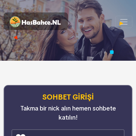
SOHBET GIRIŞI
Takma bir nick alın hemen sohbete
katılın!