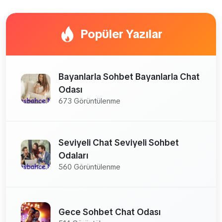
Popüler Yazılar
Bayanlarla Sohbet Bayanlarla Chat
Odası
673 Görüntülenme
Seviyeli Chat Seviyeli Sohbet
Odaları
560 Görüntülenme
Gece Sohbet Chat Odası