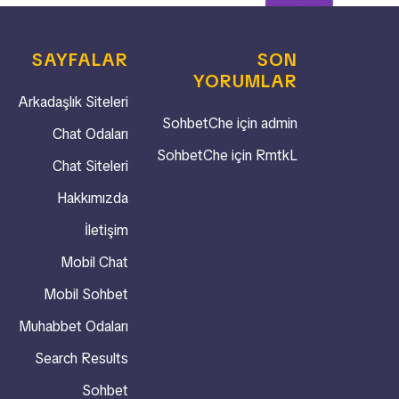
SAYFALAR
SON
YORUMLAR
Arkadaşlık Siteleri
SohbetChe
için
admin
Chat Odaları
SohbetChe
için
RmtkL
Chat Siteleri
Hakkımızda
İletişim
Mobil Chat
Mobil Sohbet
Muhabbet Odaları
Search Results
Sohbet