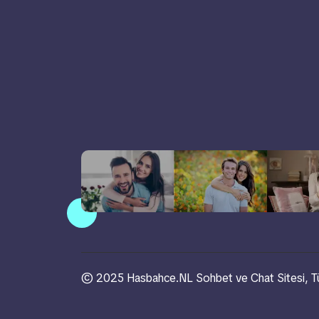
© 2025 Hasbahce.NL Sohbet ve Chat Sitesi, Tüm 