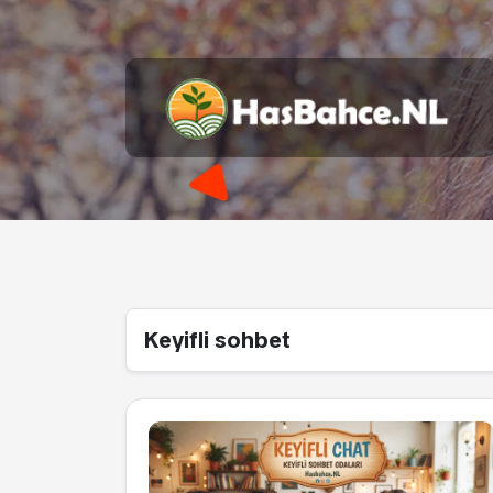
Keyifli sohbet