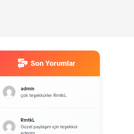
Son Yorumlar
admin
çok teşekkürler RmtkL
RmtkL
Güzel paylaşım için teşekkür
ederim.