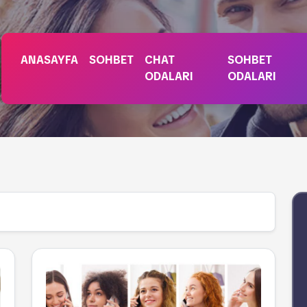
ANASAYFA
SOHBET
CHAT
SOHBET
ODALARI
ODALARI