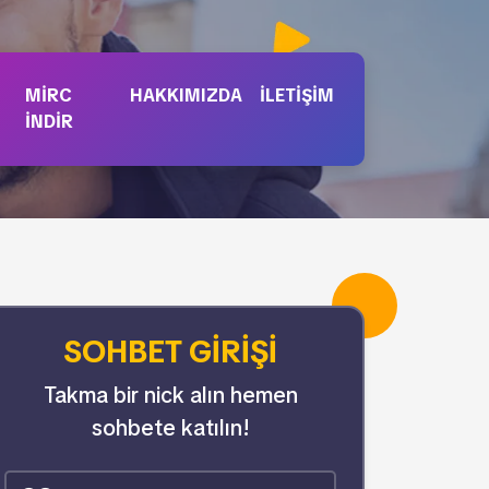
MIRC
HAKKIMIZDA
İLETIŞIM
İNDIR
SOHBET GIRIŞI
Takma bir nick alın hemen
sohbete katılın!