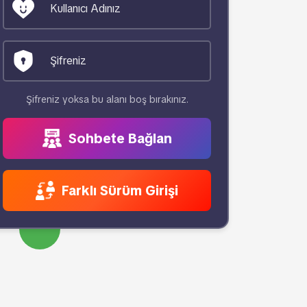
Şifreniz yoksa bu alanı boş bırakınız.
Sohbete Bağlan
Farklı Sürüm Girişi