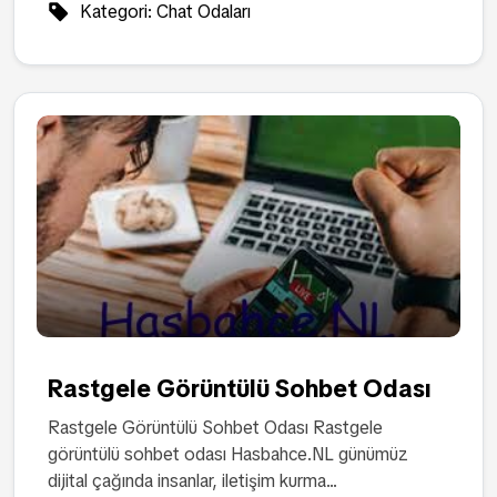
Kategori:
Chat Odaları
Rastgele Görüntülü Sohbet Odası
Rastgele Görüntülü Sohbet Odası Rastgele
görüntülü sohbet odası Hasbahce.NL günümüz
dijital çağında insanlar, iletişim kurma...