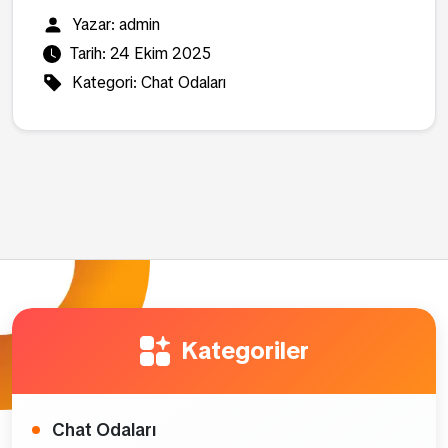
Yazar:
admin
Tarih:
24 Ekim 2025
Kategori:
Chat Odaları
Kategoriler
Chat Odaları