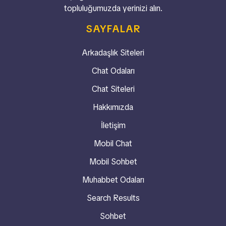
topluluğumuzda yerinizi alın.
SAYFALAR
Arkadaşlık Siteleri
Chat Odaları
Chat Siteleri
Hakkımızda
İletişim
Mobil Chat
Mobil Sohbet
Muhabbet Odaları
Search Results
Sohbet