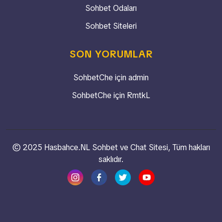
Sohbet Odaları
Sohbet Siteleri
SON YORUMLAR
SohbetChe
için
admin
SohbetChe
için
RmtkL
© 2025 Hasbahce.NL Sohbet ve Chat Sitesi, Tüm hakları
saklıdır.