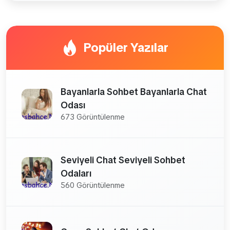
Popüler Yazılar
Bayanlarla Sohbet Bayanlarla Chat
Odası
673 Görüntülenme
Seviyeli Chat Seviyeli Sohbet
Odaları
560 Görüntülenme