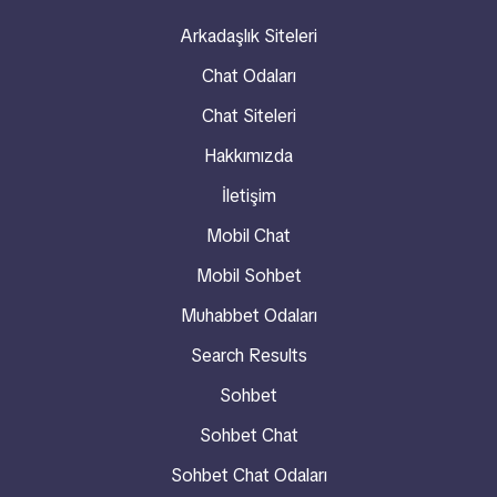
Arkadaşlık Siteleri
Chat Odaları
Chat Siteleri
Hakkımızda
İletişim
Mobil Chat
Mobil Sohbet
Muhabbet Odaları
Search Results
Sohbet
Sohbet Chat
Sohbet Chat Odaları