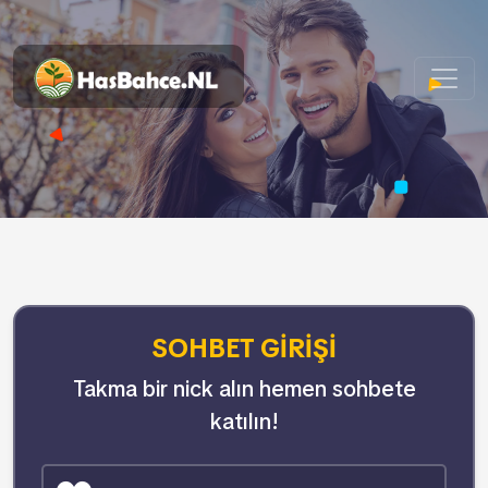
SOHBET GIRIŞI
Takma bir nick alın hemen sohbete
katılın!