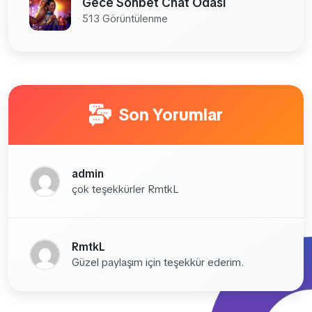
Gece Sohbet Chat Odası
513 Görüntülenme
Son Yorumlar
admin
çok teşekkürler RmtkL
RmtkL
Güzel paylaşım için teşekkür ederim.