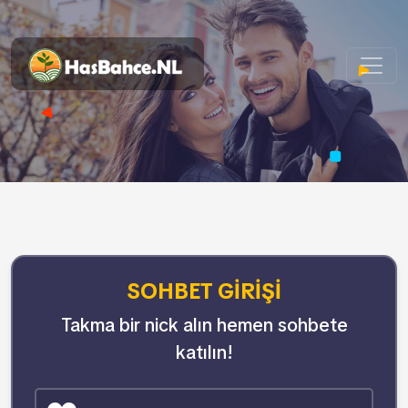
SOHBET GIRIŞI
Takma bir nick alın hemen sohbete
katılın!