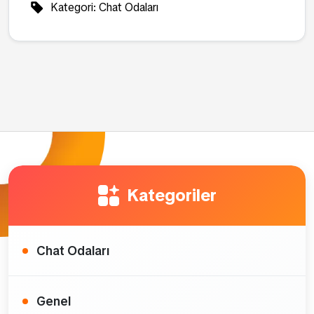
Kategori:
Chat Odaları
Kategoriler
Chat Odaları
Genel