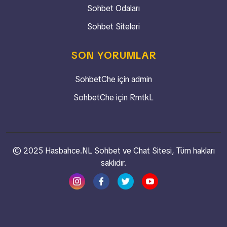
Sohbet Odaları
Sohbet Siteleri
SON YORUMLAR
SohbetChe
için
admin
SohbetChe
için
RmtkL
© 2025 Hasbahce.NL Sohbet ve Chat Sitesi, Tüm hakları
saklıdır.