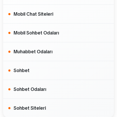
Mobil Chat Siteleri
Mobil Sohbet Odaları
Muhabbet Odaları
Sohbet
Sohbet Odaları
Sohbet Siteleri