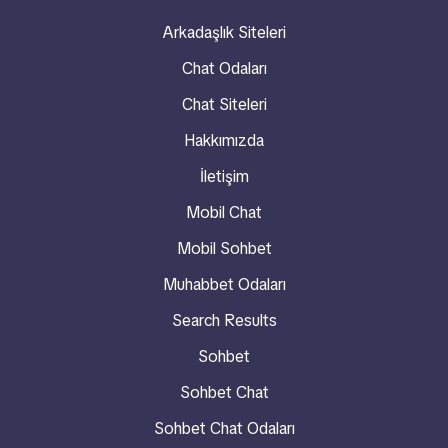
Arkadaşlık Siteleri
Chat Odaları
Chat Siteleri
Hakkımızda
İletişim
Mobil Chat
Mobil Sohbet
Muhabbet Odaları
Search Results
Sohbet
Sohbet Chat
Sohbet Chat Odaları