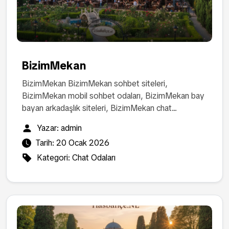
BizimMekan
BizimMekan BizimMekan sohbet siteleri,
BizimMekan mobil sohbet odaları, BizimMekan bay
bayan arkadaşlık siteleri, BizimMekan chat...
Yazar:
admin
Tarih:
20 Ocak 2026
Kategori:
Chat Odaları