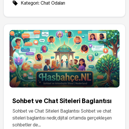
Kategori:
Chat Odaları
Sohbet ve Chat Siteleri Baglantısı
Sohbet ve Chat Siteleri Baglantısı Sohbet ve chat
siteleri baglantısı nedir,dijital ortamda gerçekleşen
sohbetler de...