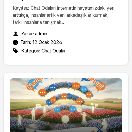
Kayıtsız Chat Odaları İnternetin hayatımızdaki yeri
arttıkça, insanlar artık yeni arkadaşlıklar kurmak,
farklı insanlarla tanışmak...
Yazar:
admin
Tarih:
12 Ocak 2026
Kategori:
Chat Odaları