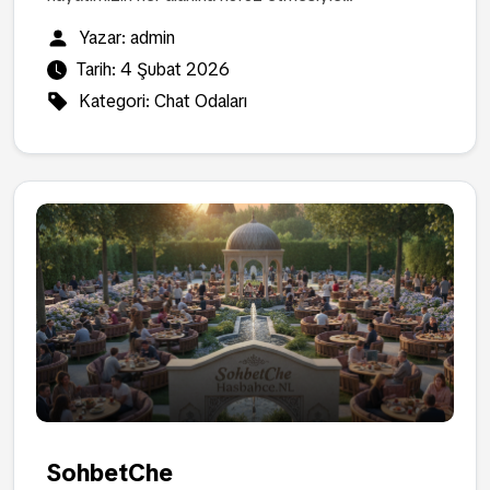
Yazar:
admin
Tarih:
4 Şubat 2026
Kategori:
Chat Odaları
SohbetChe