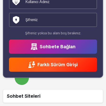
Şifreniz yoksa bu alanı boş bırakınız.
Sohbete Bağlan
Farklı Sürüm Girişi
Sohbet Siteleri