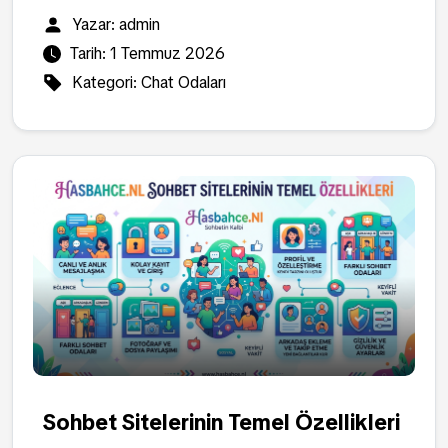
Yazar:
admin
Tarih:
1 Temmuz 2026
Kategori:
Chat Odaları
Sohbet Sitelerinin Temel Özellikleri