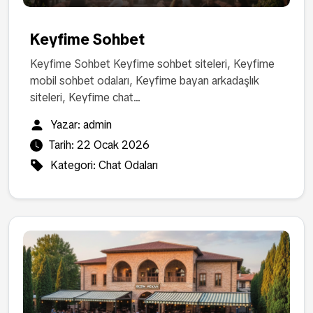
Keyfime Sohbet
Keyfime Sohbet Keyfime sohbet siteleri, Keyfime
mobil sohbet odaları, Keyfime bayan arkadaşlık
siteleri, Keyfime chat...
Yazar:
admin
Tarih:
22 Ocak 2026
Kategori:
Chat Odaları