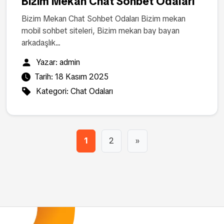
Bizim Mekan Chat Sohbet Odaları
Bizim Mekan Chat Sohbet Odaları Bizim mekan
mobil sohbet siteleri, Bizim mekan bay bayan
arkadaşlık...
Yazar:
admin
Tarih:
18 Kasım 2025
Kategori:
Chat Odaları
Yazı sayfalaması
1
2
»