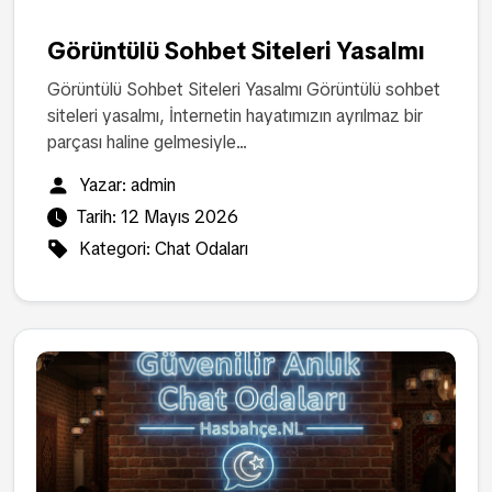
Görüntülü Sohbet Siteleri Yasalmı
Görüntülü Sohbet Siteleri Yasalmı Görüntülü sohbet
siteleri yasalmı, İnternetin hayatımızın ayrılmaz bir
parçası haline gelmesiyle...
Yazar:
admin
Tarih:
12 Mayıs 2026
Kategori:
Chat Odaları