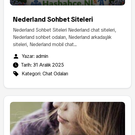
Nederland Sohbet Siteleri
Nederland Sohbet Siteleri Nederland chat siteleri,
Nederland sohbet odaları, Nederland arkadaşlık
siteleri, Nederland mobil chat...
Yazar:
admin
Tarih:
31 Aralık 2025
Kategori:
Chat Odaları