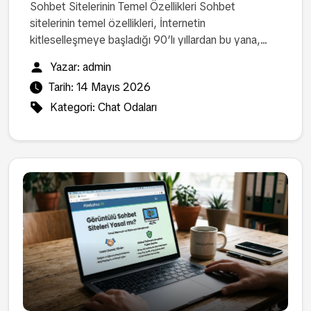
Sohbet Sitelerinin Temel Özellikleri Sohbet
sitelerinin temel özellikleri, İnternetin
kitleselleşmeye başladığı 90’lı yıllardan bu yana,...
Yazar:
admin
Tarih:
14 Mayıs 2026
Kategori:
Chat Odaları