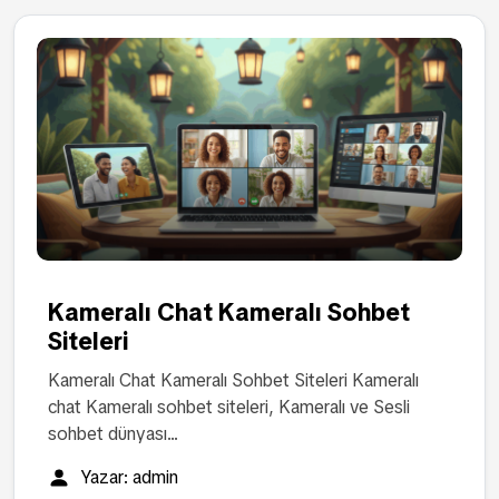
Kameralı Chat Kameralı Sohbet
Siteleri
Kameralı Chat Kameralı Sohbet Siteleri Kameralı
chat Kameralı sohbet siteleri, Kameralı ve Sesli
sohbet dünyası...
Yazar:
admin