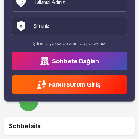
Şifreniz yoksa bu alanı boş bırakınız.
Sohbete Bağlan
Farklı Sürüm Girişi
Sohbetsila