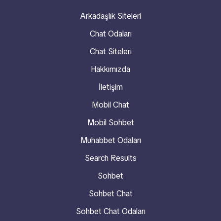
Arkadaşlık Siteleri
Chat Odaları
Chat Siteleri
Hakkımızda
İletişim
Mobil Chat
Mobil Sohbet
Muhabbet Odaları
Search Results
Sohbet
Sohbet Chat
Sohbet Chat Odaları