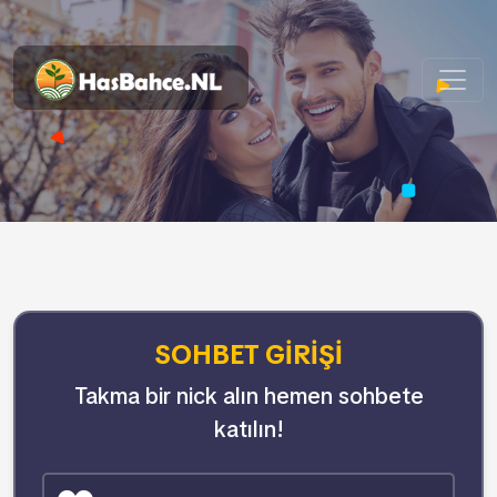
SOHBET GIRIŞI
Takma bir nick alın hemen sohbete
katılın!