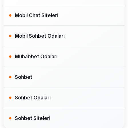
Mobil Chat Siteleri
Mobil Sohbet Odaları
Muhabbet Odaları
Sohbet
Sohbet Odaları
Sohbet Siteleri