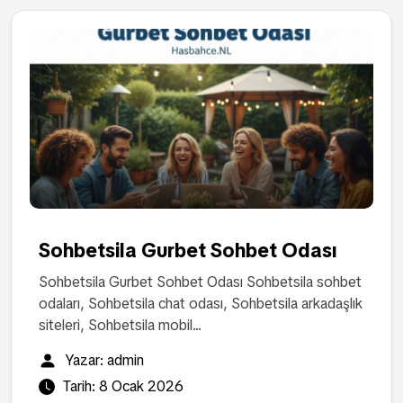
Sohbetsila Gurbet Sohbet Odası
Sohbetsila Gurbet Sohbet Odası Sohbetsila sohbet
odaları, Sohbetsila chat odası, Sohbetsila arkadaşlık
siteleri, Sohbetsila mobil...
Yazar:
admin
Tarih:
8 Ocak 2026