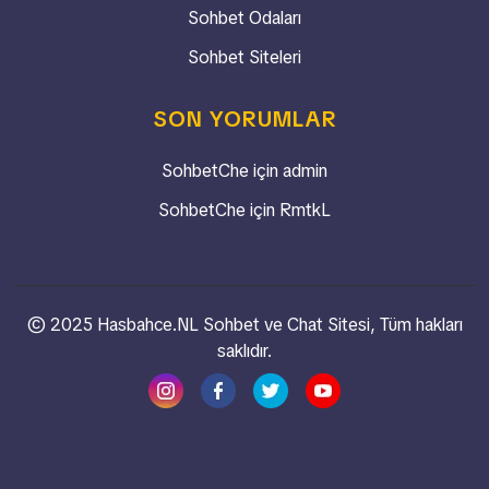
Sohbet Odaları
Sohbet Siteleri
SON YORUMLAR
SohbetChe
için
admin
SohbetChe
için
RmtkL
© 2025 Hasbahce.NL Sohbet ve Chat Sitesi, Tüm hakları
saklıdır.