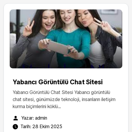
Yabancı Görüntülü Chat Sitesi
Yabancı Görüntülü Chat Sitesi Yabancı görüntülü
chat sitesi, günümüzde teknoloji, insanların iletişim
kurma biçimlerini köklü...
Yazar:
admin
Tarih:
28 Ekim 2025