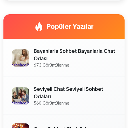
Popüler Yazılar
Bayanlarla Sohbet Bayanlarla Chat
Odası
673 Görüntülenme
Seviyeli Chat Seviyeli Sohbet
Odaları
560 Görüntülenme