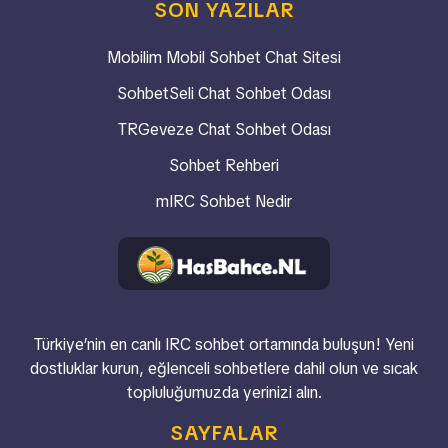
SON YAZILAR
Mobilim Mobil Sohbet Chat Sitesi
SohbetSeli Chat Sohbet Odası
TRGeveze Chat Sohbet Odası
Sohbet Rehberi
mIRC Sohbet Nedir
Türkiye’nin en canlı IRC sohbet ortamında buluşun! Yeni
dostluklar kurun, eğlenceli sohbetlere dahil olun ve sıcak
topluluğumuzda yerinizi alın.
SAYFALAR