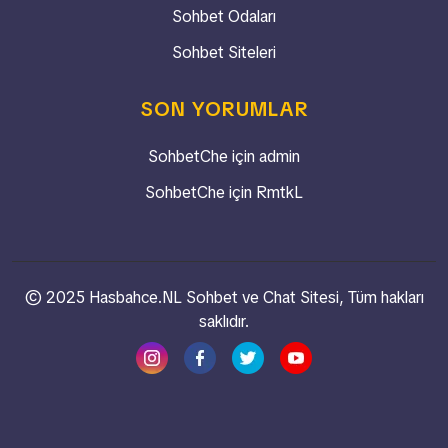
Sohbet Odaları
Sohbet Siteleri
SON YORUMLAR
SohbetChe
için
admin
SohbetChe
için
RmtkL
© 2025 Hasbahce.NL Sohbet ve Chat Sitesi, Tüm hakları
saklıdır.