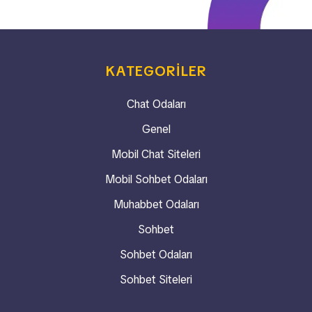
KATEGORILER
Chat Odaları
Genel
Mobil Chat Siteleri
Mobil Sohbet Odaları
Muhabbet Odaları
Sohbet
Sohbet Odaları
Sohbet Siteleri