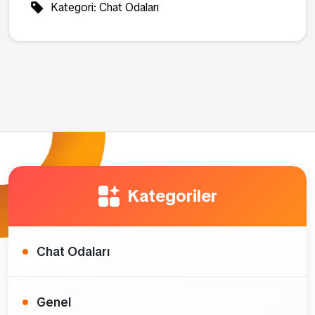
Kategori:
Chat Odaları
Kategoriler
Chat Odaları
Genel