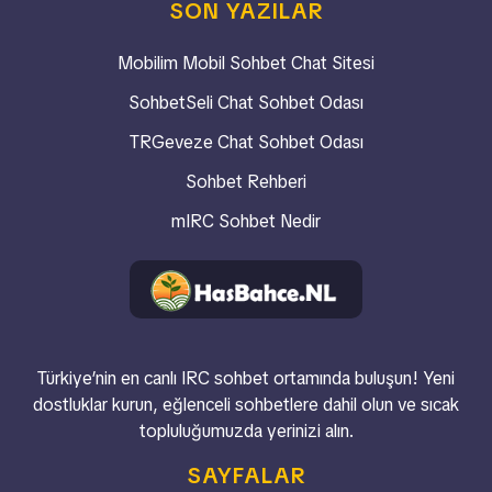
SON YAZILAR
Mobilim Mobil Sohbet Chat Sitesi
SohbetSeli Chat Sohbet Odası
TRGeveze Chat Sohbet Odası
Sohbet Rehberi
mIRC Sohbet Nedir
Türkiye’nin en canlı IRC sohbet ortamında buluşun! Yeni
dostluklar kurun, eğlenceli sohbetlere dahil olun ve sıcak
topluluğumuzda yerinizi alın.
SAYFALAR