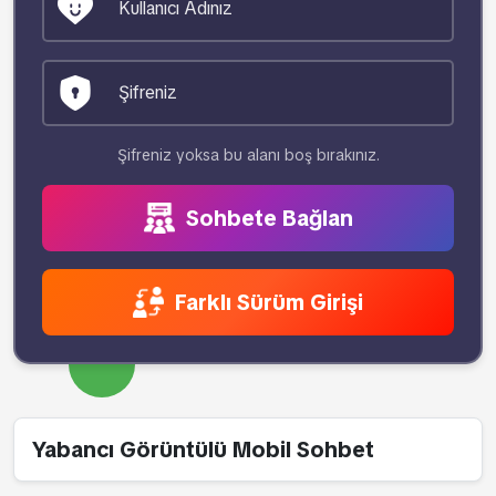
Şifreniz yoksa bu alanı boş bırakınız.
Sohbete Bağlan
Farklı Sürüm Girişi
Yabancı Görüntülü Mobil Sohbet