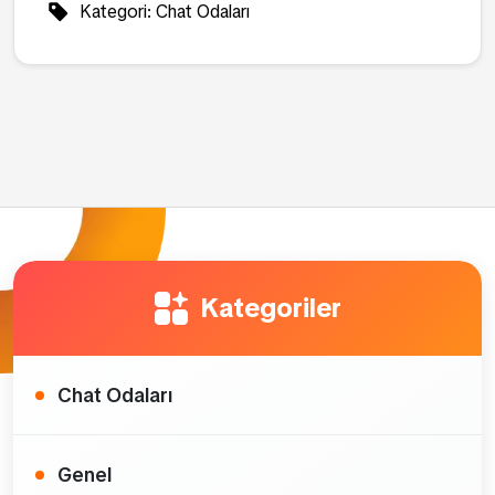
Kategori:
Chat Odaları
Kategoriler
Chat Odaları
Genel