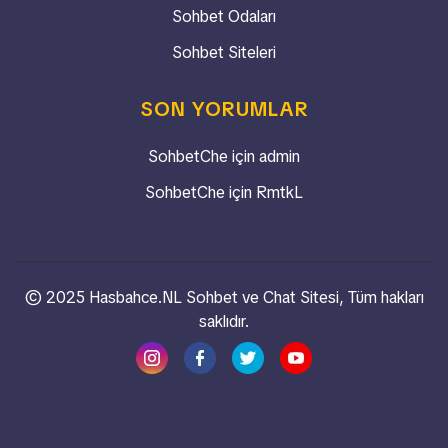
Sohbet Odaları
Sohbet Siteleri
SON YORUMLAR
SohbetChe
için
admin
SohbetChe
için
RmtkL
© 2025 Hasbahce.NL Sohbet ve Chat Sitesi, Tüm hakları
saklıdır.