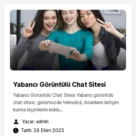
Yabancı Görüntülü Chat Sitesi
Yabancı Görüntülü Chat Sitesi Yabancı görüntülü
chat sitesi, günümüzde teknoloji, insanların iletişim
kurma biçimlerini köklü...
Yazar:
admin
Tarih:
28 Ekim 2025