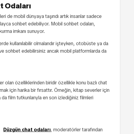
t Odaları
leri de mobil dünyaya taşındı artık insanlar sadece
olayca sohbet edebiliyor. Mobil sohbet odaları,
im kurma imkanı sunuyor.
rde kullanılabilir olmalarıdır işteyken, otobüste ya da
ir ve sohbet edebilirsiniz ancak mobil platformlarda da
r olan özelliklerinden biridir özellikle konu bazlı chat
şmak için harika bir fırsattır. Örneğin, kitap severler için
 da film tutkunlarıyla en son izlediğiniz filmleri
Düzgün chat odaları
, moderatörler tarafından