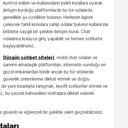
kontrol edilen ve kullanıcıların belirli kurallara uyarak
iletişim kurduğu platformlardır bu tür odalarda
genellikle şu özellikler bulunur. Herkesin ilgisini
çekecek farklı konulara sahip odalar bulunur kullanıcılar
birbirine saygılı bir şekilde iletişim kurar. Chat
odalarına kolayca giriş yapabilir ve hemen sohbete
başlayabilirsiniz.
Düzgün sohbet siteleri
, mobil chat odaları ve
samimi arkadaşlık platformları, internetin sunduğu en
güzel imkanlardan biridir ancak bu tür sitelerde
güvenlik önlemlerine dikkat etmek ve doğru
de yeni insanlarla tanışmak, keyifli sohbetler etmek ve
ız, bu yazıda bahsedilen noktalara dikkat ederek
üvenli ve eğlenceli bir şekilde vakit geçirebilirsiniz.
aları