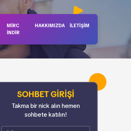
MIRC
HAKKIMIZDA
İLETIŞIM
İNDIR
SOHBET GIRIŞI
Takma bir nick alın hemen
sohbete katılın!