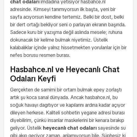
chat odaları
imdadına yetisiyor hasbahce.nl
adresinde. Kimseyi tanımıyorsun ilk başta, yeni bir
sayfa acıyorsun kendine tertemiz. Belki bir dost, belki
bir dert ortağı bekliyor seni o parlayan ekranın başında.
Sadece kuru bir yazışma değil aslında mesele; ruhuna
dokunacak bir kelime bulmak niyetimiz. Üstelik
kalabalıklar içinde yalnız hissetmekten yorulanlar için bir
nefes borusu resmen burası.
Hasbahce.nl ve Heyecanlı Chat
Odaları Keyfi
Gerçekten de samimi bir ortam bulmak epey zorlaştı
artık şu koca sanal dünyada. Ancak hasbahce.nl, bu
soğuk havayı dagıtıyor ve kapılarını ardına kadar açıyor
dileyen herkese. Kaliteli sohbetin yegane adresi burası
diyebilirim, çünkü insanlar maskelerini bir kenara bırakıp
geliyor. Üstelik
heyecanlı chat odaları
sayesinde su
gibi akıp geciyor zaman, anlamıyorsun bile. Şüphesiz ki