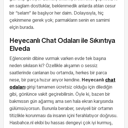
en saglam dostluklar, beklenmedik anlarda atılan cesur
bir “selam” ile başlıyor her daim. Dolayısıyla, hiç
çekinmene gerek yok; parmakların senin en samimi
elçin burada.
Heyecanlı Chat Odaları ile Sıkıntıya
Elveda
Eğlencenin dibine vurmak varken evde tek başına
neden sıkılasın ki? Özellikle akşamın o sessiz
saatlerinde canlanan bu ortamda, herkes bir parca
nese, bir parça huzur arıyor kendine.
Heyecanlı
chat
odaları
girişi tamamen ücretsiz olduğu için dilediğin
gibi, gönlünce vakit geçirebilirsin. Öyle ki, bazen bir
bakmıssın gün ağarmış ama sen hala ekran karşısında
gülümsüyorsun. Bununla beraber, seviyeli bir ortamın
titizlikle korunması da insanın içini ferahlatıyor doğrusu.
Hasbahce.nl ekibi bu hassas dengeyi çok iyi kurmuş,