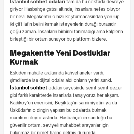
İstanbul sohbet odaları
tam da bu noktada devreye
giriyor Hasbahçe çatısı altında, insanlara nefes oluyor
bir nevi. Megakentin o hızlı koşturmacasından yorulup
iki çift lafın belini kırmak isteyenlerin durağı burasıdır
çoğu zaman. İnsanların birbirini tanımadığı ama kalplerin
birleştiği bir ortam sunuyor bu platform bizlere.
Megakentte Yeni Dostluklar
Kurmak
Eskiden mahalle aralarında kahvehaneler vardı,
şimdilerde ise dijital odalar aldı onların yerini sanki.
İstanbul sohbet
odaları sayesinde semt semt gezer
gibi farklı karakterde insanlarla tanışıyoruz her akşam.
Kadıköy’ün enerjisini, Beşiktaş’ın samimiyetini ya da
Üsküdar’ın o dingin yapısını bu odalarda bulmak
mümkün oluyor aslında. Hasbahçe’nin sunduğu bu
güvenilir ortam, seviyeli muhabbet arayanlar için
bulunmaz bir nimet haline gelmiş durumda.