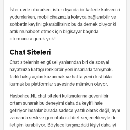
İster evde otururken, ister dışarıda bir kafede kahvenizi
yudumlarken, mobil cihazınızla kolayca bağlanabilir ve
sohbetin keyfini çıkarabilirsiniz bu da demek oluyor ki
artık muhabbet etmek için bilgisayar başında
oturmanıza gerek yok!
Chat Siteleri
Chat sitelerinin en güzel yanlarından biri de sosyal
hayatınıza kattığı renklerdir yeni insanlarla tanışmak,
farklı bakış açıları kazanmak ve hatta yeni dostluklar
kurmak bu platformlar sayesinde mümkün oluyor.
Hasbahce.NL chat siteleri kullanıcılarına güvenli bir
ortam sunarak bu deneyimi daha da keyifli hale
getiriyor insanlar burada sadece yazılı olarak değil, aynı
zamanda sesli ve görüntülü sohbet seçenekleriyle de
iletişim kurabiliyor. Böylece karşınızdaki kişiyi daha iyi