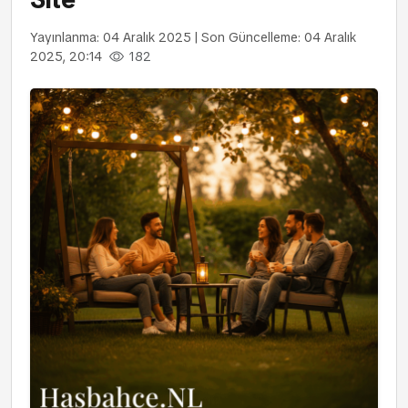
Yayınlanma: 04 Aralık 2025
|
Son Güncelleme: 04 Aralık
2025, 20:14
182