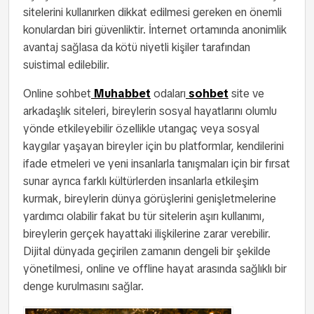
sitelerini kullanırken dikkat edilmesi gereken en önemli
konulardan biri güvenliktir. İnternet ortamında anonimlik
avantaj sağlasa da kötü niyetli kişiler tarafından
suistimal edilebilir.
Online sohbet
Muhabbet
odaları
sohbet
site ve
arkadaşlık siteleri, bireylerin sosyal hayatlarını olumlu
yönde etkileyebilir özellikle utangaç veya sosyal
kaygılar yaşayan bireyler için bu platformlar, kendilerini
ifade etmeleri ve yeni insanlarla tanışmaları için bir fırsat
sunar ayrıca farklı kültürlerden insanlarla etkileşim
kurmak, bireylerin dünya görüşlerini genişletmelerine
yardımcı olabilir fakat bu tür sitelerin aşırı kullanımı,
bireylerin gerçek hayattaki ilişkilerine zarar verebilir.
Dijital dünyada geçirilen zamanın dengeli bir şekilde
yönetilmesi, online ve offline hayat arasında sağlıklı bir
denge kurulmasını sağlar.