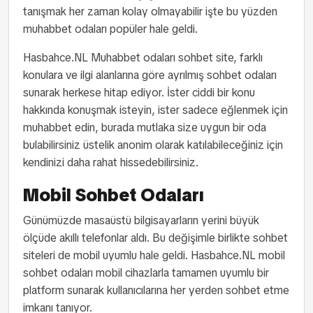
tanışmak her zaman kolay olmayabilir işte bu yüzden
muhabbet odaları popüler hale geldi.
Hasbahce.NL Muhabbet odaları sohbet site, farklı
konulara ve ilgi alanlarına göre ayrılmış sohbet odaları
sunarak herkese hitap ediyor. İster ciddi bir konu
hakkında konuşmak isteyin, ister sadece eğlenmek için
muhabbet edin, burada mutlaka size uygun bir oda
bulabilirsiniz üstelik anonim olarak katılabileceğiniz için
kendinizi daha rahat hissedebilirsiniz.
Mobil Sohbet Odaları
Günümüzde masaüstü bilgisayarların yerini büyük
ölçüde akıllı telefonlar aldı. Bu değişimle birlikte sohbet
siteleri de mobil uyumlu hale geldi. Hasbahce.NL mobil
sohbet odaları mobil cihazlarla tamamen uyumlu bir
platform sunarak kullanıcılarına her yerden sohbet etme
imkanı tanıyor.