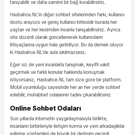
tanıyabilir ve daha samimi bir bağ kurabilirsiniz.
Hasbahce.NL’in diğer sohbet sitelerinden farkı, kullanıcı
dostu arayüzü ve geniş kullanıcı kitlesidir burada her
yaştan ve her kesimden insanla tanışabilirsiniz. Ayrıca
site düzenli olarak güncellenerek kullanıcıların
ihtiyaçlarına uygun hale getiriliyor. Bu da demek oluyor
ki Hasbahce.NL’de asla sıkılmazsınız.
Eğer siz de yeni insanlarla tanışmak, keyifli vakit
geçirmek ve farklı konular hakkında konuşmak
istiyorsanız, Hasbahce.NL tam size göre bir platform.
Mobil uyumluluğu sayesinde her an her yerde sohbet
edebilir, muhabbet odalarının tadını çıkarabilirsiniz
Online Sohbet Odaları
Son yıllarda internetin yaygınlaşmasıyla birlikte,
insanların birbirleriyle iletişim kurma ve yeni arkadaşlıklar
edinme yöntemleri de büyük bir değişim geçirdi