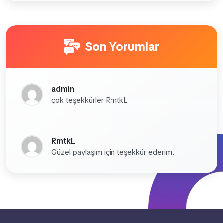
Son Yorumlar
admin
çok teşekkürler RmtkL
RmtkL
Güzel paylaşım için teşekkür ederim.