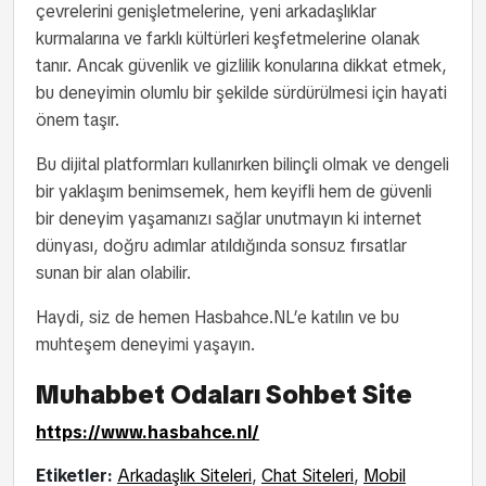
çevrelerini genişletmelerine, yeni arkadaşlıklar
kurmalarına ve farklı kültürleri keşfetmelerine olanak
tanır. Ancak güvenlik ve gizlilik konularına dikkat etmek,
bu deneyimin olumlu bir şekilde sürdürülmesi için hayati
önem taşır.
Bu dijital platformları kullanırken bilinçli olmak ve dengeli
bir yaklaşım benimsemek, hem keyifli hem de güvenli
bir deneyim yaşamanızı sağlar unutmayın ki internet
dünyası, doğru adımlar atıldığında sonsuz fırsatlar
sunan bir alan olabilir.
Haydi, siz de hemen Hasbahce.NL’e katılın ve bu
muhteşem deneyimi yaşayın.
Muhabbet Odaları Sohbet Site
https://www.hasbahce.nl/
Etiketler:
Arkadaşlık Siteleri
,
Chat Siteleri
,
Mobil