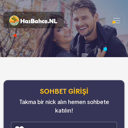
SOHBET GIRIŞI
Takma bir nick alın hemen sohbete
katılın!