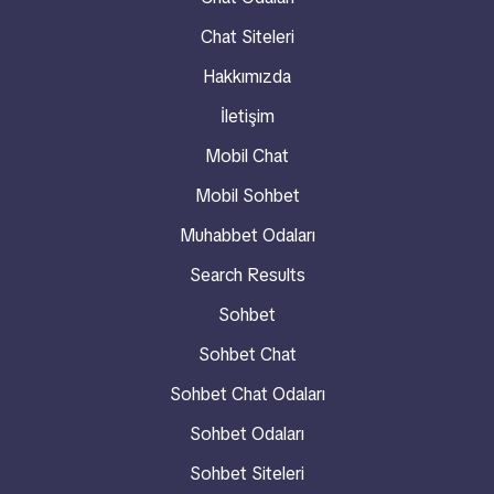
Chat Siteleri
Hakkımızda
İletişim
Mobil Chat
Mobil Sohbet
Muhabbet Odaları
Search Results
Sohbet
Sohbet Chat
Sohbet Chat Odaları
Sohbet Odaları
Sohbet Siteleri