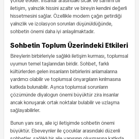
yönde etkiler. İnsanlar arasındaki sıcak ve samimi bir
iletişim, yalnızlık hissini azaltır ve bireyin kendini değerli
hissetmesini sağlar. Özellikle modern çağın getirdiği
yalnızlık ve izolasyon sorunları düşünüldüğünde,
sohbetin önemi daha iyi anlaşılmaktadır.
Sohbetin Toplum Üzerindeki Etkileri
Bireylerin birbirleriyle sağlıklı iletişim kurması, toplumsal
uyumun temel taşlarından biridir. Sohbet, farklı
kültürlerden gelen insanların birbirlerini anlamalarına
yardımcı olabilir ve toplumsal önyargıların kırılmasına
katkıda bulunabilir. Ayrıca toplumsal sorunların
çözümünde diyalogun önemi büyüktür zira insanlar
ancak konuşarak ortak noktalar bulabilir ve uzlaşma
sağlayabilirler.
Bunun yanı sıra, aile içi iletişimde sohbetin önemi
büyüktür. Ebeveynler ile çocuklar arasındaki düzenli
sohbetler, sağlıklı bir aile yapısının oluşmasına katkıda