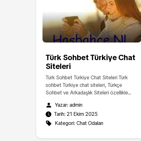
Türk Sohbet Türkiye Chat
Siteleri
Türk Sohbet Türkiye Chat Siteleri Türk
sohbet Türkiye chat siteleri, Türkçe
Sohbet ve Arkadaşlık Siteleri özellikle...
Yazar:
admin
Tarih:
21 Ekim 2025
Kategori:
Chat Odaları