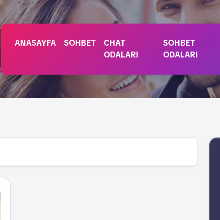
ANASAYFA
SOHBET
CHAT
SOHBET
ODALARI
ODALARI