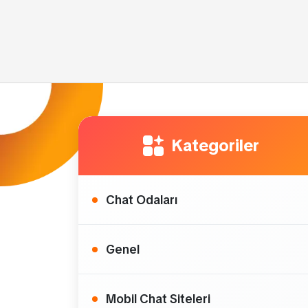
Kategoriler
Chat Odaları
Genel
Mobil Chat Siteleri