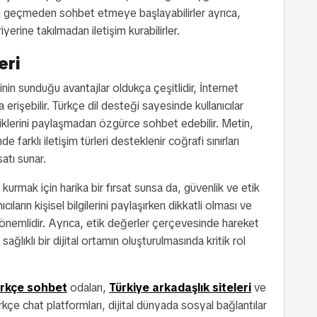
n geçmeden sohbet etmeye başlayabilirler ayrıca,
iyerine takılmadan iletişim kurabilirler.
eri
inin sunduğu avantajlar oldukça çeşitlidir, İnternet
erişebilir. Türkçe dil desteği sayesinde kullanıcılar
 kimliklerini paylaşmadan özgürce sohbet edebilir. Metin,
farklı iletişim türleri desteklenir coğrafi sınırları
satı sunar.
kurmak için harika bir fırsat sunsa da, güvenlik ve etik
ların kişisel bilgilerini paylaşırken dikkatli olması ve
i önemlidir. Ayrıca, etik değerler çerçevesinde hareket
ğlıklı bir dijital ortamın oluşturulmasında kritik rol
rkçe sohbet
odaları,
Türkiye arkadaşlık siteleri
ve
rkçe chat platformları, dijital dünyada sosyal bağlantılar