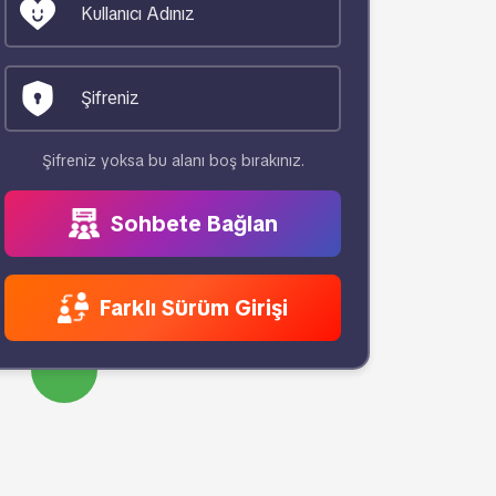
Şifreniz yoksa bu alanı boş bırakınız.
Sohbete Bağlan
Farklı Sürüm Girişi