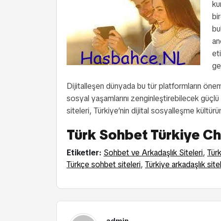
ku
bi
bu
an
et
ge
Dijitalleşen dünyada bu tür platformların önemi
sosyal yaşamlarını zenginleştirebilecek güçlü a
siteleri, Türkiye’nin dijital sosyalleşme kültür
Türk Sohbet Türkiye Cha
Etiketler:
Sohbet ve Arkadaşlık Siteleri
,
Tür
Türkçe sohbet siteleri
,
Türkiye arkadaşlık sitel