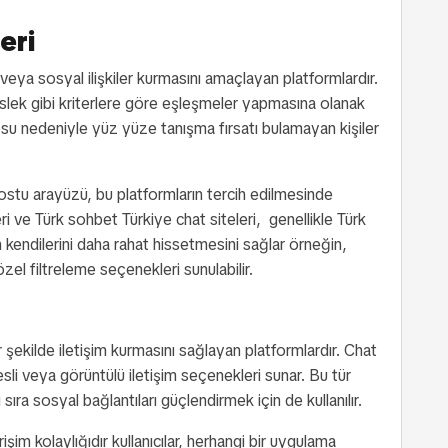
eri
 veya sosyal ilişkiler kurmasını amaçlayan platformlardır.
ı, meslek gibi kriterlere göre eşleşmeler yapmasına olanak
su nedeniyle yüz yüze tanışma fırsatı bulamayan kişiler
ı dostu arayüzü, bu platformların tercih edilmesinde
eri ve Türk sohbet Türkiye chat siteleri, genellikle Türk
ın kendilerini daha rahat hissetmesini sağlar örneğin,
el filtreleme seçenekleri sunulabilir.
bir şekilde iletişim kurmasını sağlayan platformlardır. Chat
sli veya görüntülü iletişim seçenekleri sunar. Bu tür
ı sıra sosyal bağlantıları güçlendirmek için de kullanılır.
işim kolaylığıdır kullanıcılar, herhangi bir uygulama