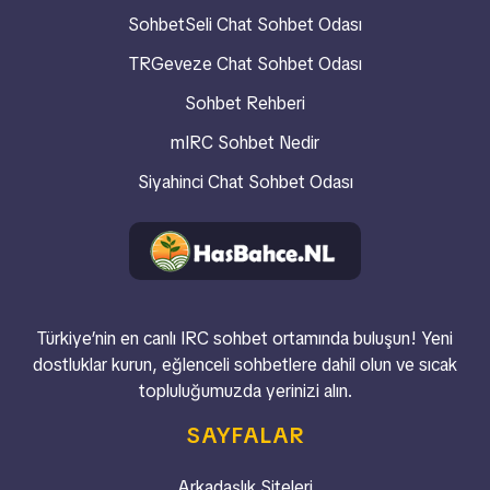
SohbetSeli Chat Sohbet Odası
TRGeveze Chat Sohbet Odası
Sohbet Rehberi
mIRC Sohbet Nedir
Siyahinci Chat Sohbet Odası
Türkiye’nin en canlı IRC sohbet ortamında buluşun! Yeni
dostluklar kurun, eğlenceli sohbetlere dahil olun ve sıcak
topluluğumuzda yerinizi alın.
SAYFALAR
Arkadaşlık Siteleri