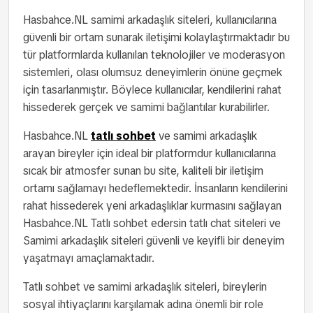
Hasbahce.NL samimi arkadaşlık siteleri, kullanıcılarına
güvenli bir ortam sunarak iletişimi kolaylaştırmaktadır bu
tür platformlarda kullanılan teknolojiler ve moderasyon
sistemleri, olası olumsuz deneyimlerin önüne geçmek
için tasarlanmıştır. Böylece kullanıcılar, kendilerini rahat
hissederek gerçek ve samimi bağlantılar kurabilirler.
Hasbahce.NL
tatlı sohbet
ve samimi arkadaşlık
arayan bireyler için ideal bir platformdur kullanıcılarına
sıcak bir atmosfer sunan bu site, kaliteli bir iletişim
ortamı sağlamayı hedeflemektedir. İnsanların kendilerini
rahat hissederek yeni arkadaşlıklar kurmasını sağlayan
Hasbahce.NL Tatlı sohbet edersin tatlı chat siteleri ve
Samimi arkadaşlık siteleri güvenli ve keyifli bir deneyim
yaşatmayı amaçlamaktadır.
Tatlı sohbet ve samimi arkadaşlık siteleri, bireylerin
sosyal ihtiyaçlarını karşılamak adına önemli bir role