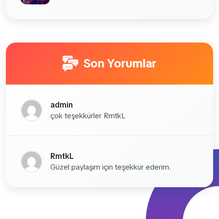
Son Yorumlar
admin
çok teşekkürler RmtkL
RmtkL
Güzel paylaşım için teşekkür ederim.