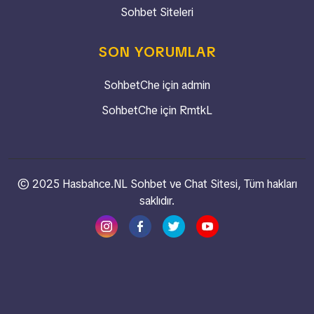
Sohbet Siteleri
SON YORUMLAR
SohbetChe
için
admin
SohbetChe
için
RmtkL
© 2025 Hasbahce.NL Sohbet ve Chat Sitesi, Tüm hakları
saklıdır.