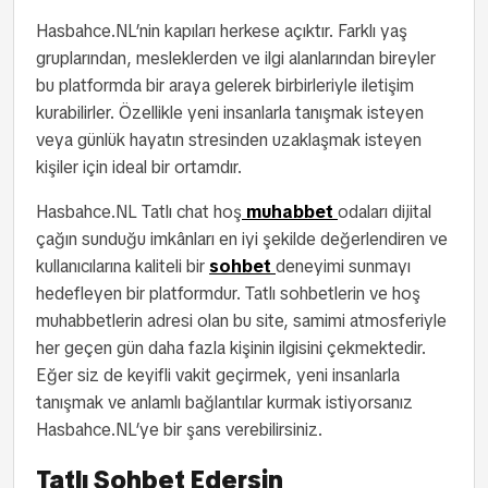
Hasbahce.NL’nin kapıları herkese açıktır. Farklı yaş
gruplarından, mesleklerden ve ilgi alanlarından bireyler
bu platformda bir araya gelerek birbirleriyle iletişim
kurabilirler. Özellikle yeni insanlarla tanışmak isteyen
veya günlük hayatın stresinden uzaklaşmak isteyen
kişiler için ideal bir ortamdır.
Hasbahce.NL Tatlı chat hoş
muhabbet
odaları dijital
çağın sunduğu imkânları en iyi şekilde değerlendiren ve
kullanıcılarına kaliteli bir
sohbet
deneyimi sunmayı
hedefleyen bir platformdur. Tatlı sohbetlerin ve hoş
muhabbetlerin adresi olan bu site, samimi atmosferiyle
her geçen gün daha fazla kişinin ilgisini çekmektedir.
Eğer siz de keyifli vakit geçirmek, yeni insanlarla
tanışmak ve anlamlı bağlantılar kurmak istiyorsanız
Hasbahce.NL’ye bir şans verebilirsiniz.
Tatlı Sohbet Edersin