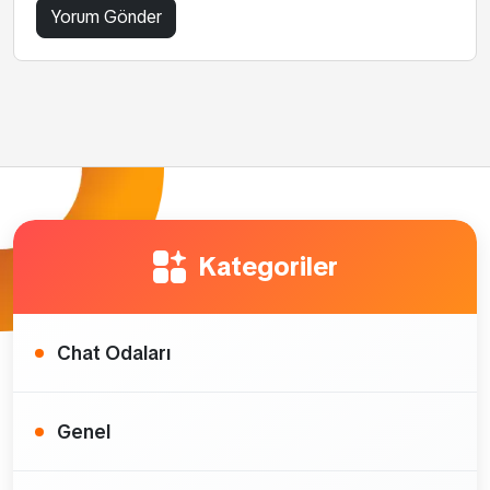
Kategoriler
Chat Odaları
Genel