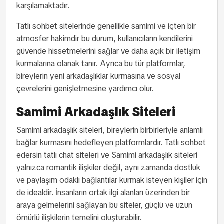
karşılamaktadır.
Tatlı sohbet sitelerinde genellikle samimi ve içten bir
atmosfer hakimdir bu durum, kullanıcıların kendilerini
güvende hissetmelerini sağlar ve daha açık bir iletişim
kurmalarına olanak tanır. Ayrıca bu tür platformlar,
bireylerin yeni arkadaşlıklar kurmasına ve sosyal
çevrelerini genişletmesine yardımcı olur.
Samimi Arkadaşlık Siteleri
Samimi arkadaşlık siteleri, bireylerin birbirleriyle anlamlı
bağlar kurmasını hedefleyen platformlardır. Tatlı sohbet
edersin tatlı chat siteleri ve Samimi arkadaşlık siteleri
yalnızca romantik ilişkiler değil, aynı zamanda dostluk
ve paylaşım odaklı bağlantılar kurmak isteyen kişiler için
de idealdir. İnsanların ortak ilgi alanları üzerinden bir
araya gelmelerini sağlayan bu siteler, güçlü ve uzun
ömürlü ilişkilerin temelini oluşturabilir.