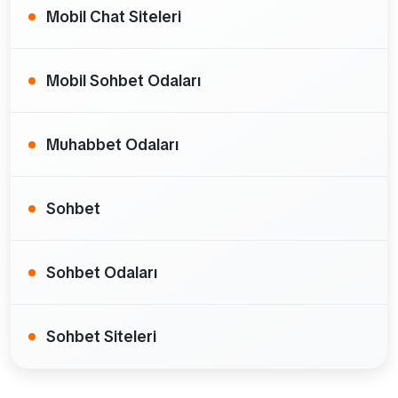
Mobil Chat Siteleri
Mobil Sohbet Odaları
Muhabbet Odaları
Sohbet
Sohbet Odaları
Sohbet Siteleri